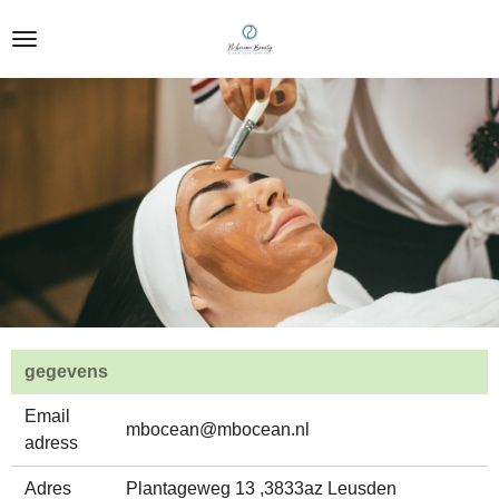
Ga
direct
naar
de
hoofdinhoud
gegevens
Email
mbocean@mbocean.nl
adress
Adres
Plantageweg 13 ,3833az Leusden